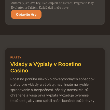
Automaty, stolové hry, live krupieri od NetEnt, Pragmatic Play,
Evolution a ďalších. Každý deň niečo nové.
Objavite Hry
PLATBY
Vklady a Výplaty v Roostino
Casino
Roostino ponúka niekoľko dôveryhodných spôsobov
platby pre vklady a výplaty, navrhnuté na rýchle
spracovanie a bezpečnosť. Všetky transakcie sú
chránené a vaša prvá výplata vyžaduje overenie
totožnosti, aby sme splnili naše licenčné požiadavky.