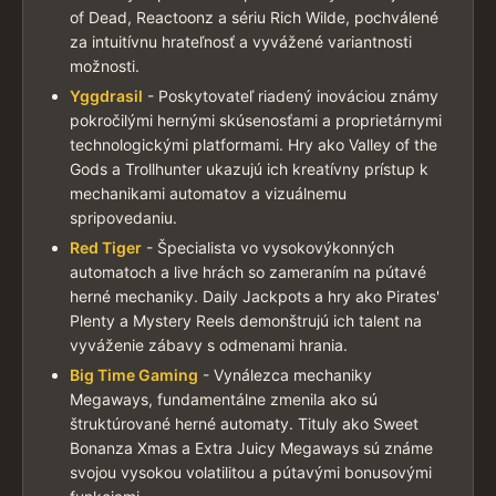
of Dead, Reactoonz a sériu Rich Wilde, pochválené
za intuitívnu hrateľnosť a vyvážené variantnosti
možnosti.
Yggdrasil
- Poskytovateľ riadený inováciou známy
pokročilými hernými skúsenosťami a proprietárnymi
technologickými platformami. Hry ako Valley of the
Gods a Trollhunter ukazujú ich kreatívny prístup k
mechanikami automatov a vizuálnemu
spripovedaniu.
Red Tiger
- Špecialista vo vysokovýkonných
automatoch a live hrách so zameraním na pútavé
herné mechaniky. Daily Jackpots a hry ako Pirates'
Plenty a Mystery Reels demonštrujú ich talent na
vyváženie zábavy s odmenami hrania.
Big Time Gaming
- Vynálezca mechaniky
Megaways, fundamentálne zmenila ako sú
štruktúrované herné automaty. Tituly ako Sweet
Bonanza Xmas a Extra Juicy Megaways sú známe
svojou vysokou volatilitou a pútavými bonusovými