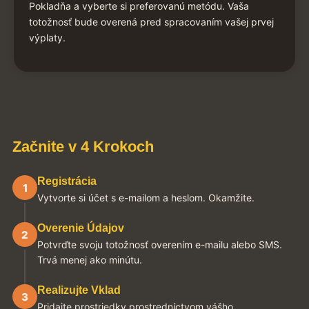
Pokladňa a vyberte si preferovanú metódu. Vaša
totožnosť bude overená pred spracovaním vašej prvej
výplaty.
Začnite v 4 Krokoch
Registrácia
1
Vytvorte si účet s e-mailom a heslom. Okamžite.
Overenie Údajov
2
Potvrďte svoju totožnosť overením e-mailu alebo SMS.
Trvá menej ako minútu.
Realizujte Vklad
3
Pridajte prostriedky prostredníctvom vášho