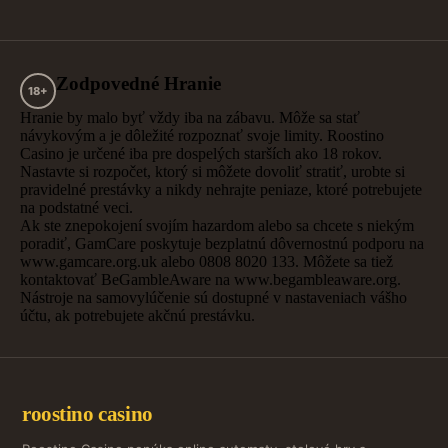
Zodpovedné Hranie
18+
Hranie by malo byť vždy iba na zábavu. Môže sa stať
návykovým a je dôležité rozpoznať svoje limity. Roostino
Casino je určené iba pre dospelých starších ako 18 rokov.
Nastavte si rozpočet, ktorý si môžete dovoliť stratiť, urobte si
pravidelné prestávky a nikdy nehrajte peniaze, ktoré potrebujete
na podstatné veci.
Ak ste znepokojení svojím hazardom alebo sa chcete s niekým
poradiť, GamCare poskytuje bezplatnú dôvernostnú podporu na
www.gamcare.org.uk alebo 0808 8020 133. Môžete sa tiež
kontaktovať BeGambleAware na www.begambleaware.org.
Nástroje na samovylúčenie sú dostupné v nastaveniach vášho
účtu, ak potrebujete akčnú prestávku.
roostino casino