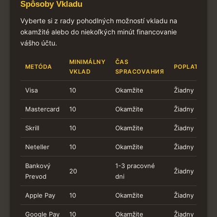
Spôsoby Vkladu
Vyberte si z rady pohodlných možností vkladu na
okamžité alebo do niekoľkých minút financovanie
vášho účtu.
MINIMÁLNY
ČAS
METÓDA
POPLATEK
VKLAD
SPRACOVАНИЯ
Visa
10
Okamžite
Žiadny
Mastercard
10
Okamžite
Žiadny
Skrill
10
Okamžite
Žiadny
Neteller
10
Okamžite
Žiadny
Bankový
1-3 pracovné
20
Žiadny
Prevod
dni
Apple Pay
10
Okamžite
Žiadny
Google Pay
10
Okamžite
Žiadny