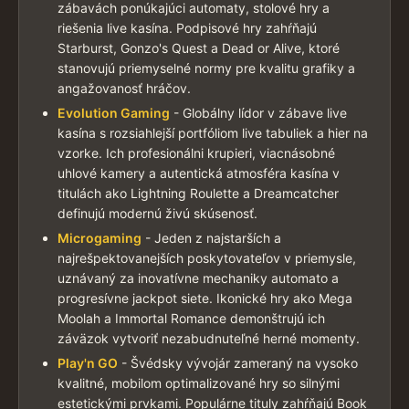
zábavách ponúkajúci automaty, stolové hry a
riešenia live kasína. Podpisové hry zahŕňajú
Starburst, Gonzo's Quest a Dead or Alive, ktoré
stanovujú priemyselné normy pre kvalitu grafiky a
angažovanosť hráčov.
Evolution Gaming
- Globálny lídor v zábave live
kasína s rozsiahlejší portfóliom live tabuliek a hier na
vzorke. Ich profesionálni krupieri, viacnásobné
uhlové kamery a autentická atmosféra kasína v
titulách ako Lightning Roulette a Dreamcatcher
definujú modernú živú skúsenosť.
Microgaming
- Jeden z najstarších a
najrešpektovanejších poskytovateľov v priemysle,
uznávaný za inovatívne mechaniky automato a
progresívne jackpot siete. Ikonické hry ako Mega
Moolah a Immortal Romance demonštrujú ich
záväzok vytvoriť nezabudnuteľné herné momenty.
Play'n GO
- Švédsky vývojár zameraný na vysoko
kvalitné, mobilom optimalizované hry so silnými
estetickými prvkami. Populárne tituly zahŕňajú Book