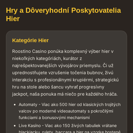
Hry a Dôveryhodní Poskytovatelia
Hier
Kategórie Hier
Roostino Casino ponúka komplexný výber hier v
niekoľkých kategóriách, kurátor z
najrešpektovanejších vývojárov priemyslu. Či už
uprednostňujete vzrušenie točenia bubnov, živú
interakciu s profesionálnymi krupiérmi, strategickú
hru na stole alebo šancu vyhrať progresívny
jackpot, naša ponuka má niečo pre každého hráča.
Automaty - Viac ako 500 hier od klasických trojitých
valcov po moderné videoautomaty s pokročilými
funkciami a bonusovými mechanismi
Live Kasíno - Viac ako 150 živých tabuliek vrátane
blackjacku, rulety, baccara a hier na vzorke hostené