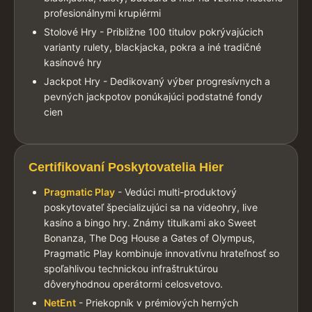
profesionálnymi krupiérmi
Stolové Hry - Približne 100 titulov pokrývajúcich
varianty rulety, blackjacka, pokra a iné tradičné
kasínové hry
Jackpot Hry - Dedikovaný výber progresívnych a
pevných jackpotov ponúkajúci podstatné fondy
cien
Certifikovaní Poskytovatelia Hier
Pragmatic Play
- Vedúci multi-produktový
poskytovateľ špecializujúci sa na videohry, live
kasíno a bingo hry. Známy titulkami ako Sweet
Bonanza, The Dog House a Gates of Olympus,
Pragmatic Play kombinuje innovatívnu hrateľnosť so
spoľahlivou technickou infraštruktúrou
dôveryhodnou operátormi celosvetovo.
NetEnt
- Priekopník v prémiových herných