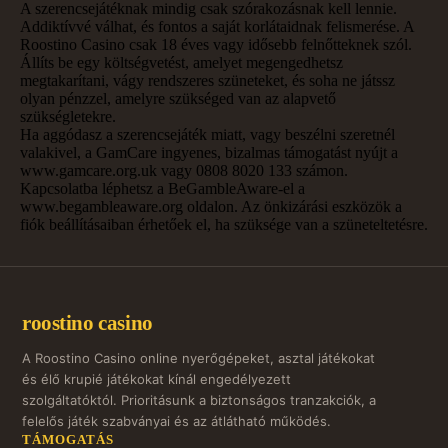
A szerencsejátéknak mindig csak szórakozásnak kell lennie.
Addiktívvé válhat, és fontos a saját korlátaidnak felismerése. A
Roostino Casino csak 18 éves vagy idősebb felnőtteknek szól.
Állíts be egy költségvetést, amelyet megengedhetsz
megtakarítani, vágy rendszeres szüneteket, és soha ne játssz
olyan pénzzel, amelyre szükséged van az alapvető
szükségletekre.
Ha aggódasz a szerencsejáték miatt, vagy beszélni szeretnél
valakivel, a GamCare ingyenes, bizalmas támogatást nyújt a
www.gamcare.org.uk vagy 0808 8020 133 számon.
Kapcsolatba léphetsz a BeGambleAware-el a
www.begambleaware.org oldalon. Az önkizárási eszközök a
fiók beállításaiban érhetőek el, ha szüksége van a szüneteltetésre.
roostino casino
A Roostino Casino online nyerőgépeket, asztal játékokat
és élő krupié játékokat kínál engedélyezett
szolgáltatóktól. Prioritásunk a biztonságos tranzakciók, a
felelős játék szabványai és az átlátható működés.
TÁMOGATÁS