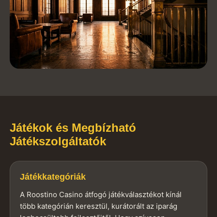
Játékok és Megbízható
Játékszolgáltatók
Játékkategóriák
A Roostino Casino átfogó játékválasztékot kínál
több kategórián keresztül, kurátorált az iparág