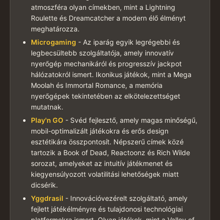
atmoszféra olyan címekben, mint a Lightning
Roulette és Dreamcatcher a modern élő élményt
meghatározza.
Microgaming
- Az iparág egyik legrégebbi és
legbecsültebb szolgáltatója, amely innovatív
nyerőgép mechanikáról és progresszív jackpot
hálózatokról ismert. Ikonikus játékok, mint a Mega
Moolah és Immortal Romance, a memória
nyerőgépek tekintetében az elkötelezettséget
mutatnak.
Play'n GO
- Svéd fejlesztő, amely magas minőségű,
mobil-optimalizált játékokra és erős design
esztétikára összpontosít. Népszerű címek közé
tartozik a Book of Dead, Reactoonz és Rich Wilde
sorozat, amelyeket az intuitív játékmenet és
kiegyensúlyozott volatilitási lehetőségek miatt
dicsérik.
Yggdrasil
- Innovációvezérelt szolgáltató, amely
fejlett játékélményre és tulajdonosi technológiai
platformokra ismert. Olyan játékok, mint a Valley of