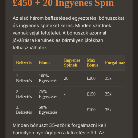
£450 + 20 Ingyenes Spin
Az első három befizetésed egyeztetési bónuszokat
és ingyenes spineket keres. Minden szintnek
vannak saját feltételei. A bónuszok azonnal
jóváírásra kerülnek és bármilyen játékban
felhasználhatók.
Ingyenes
Max
Befizetés
Bónus
Forgalmazás
Spinok
Bónus
1.
100%
20
£200
35x
Befizetés
Egyeztetés
2.
75%
-
£150
35x
Befizetés
Egyeztetés
3.
50%
-
£100
35x
Befizetés
Egyeztetés
Minden bónuszt 35-szöris forgalmazni kell
bármilyen nyerőgépen a kifizetés előtt. Az