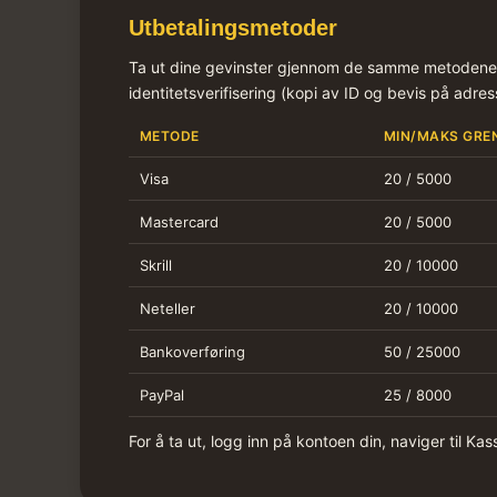
Utbetalingsmetoder
Ta ut dine gevinster gjennom de samme metodene du br
identitetsverifisering (kopi av ID og bevis på adr
METODE
MIN/MAKS GRE
Visa
20 / 5000
Mastercard
20 / 5000
Skrill
20 / 10000
Neteller
20 / 10000
Bankoverføring
50 / 25000
PayPal
25 / 8000
For å ta ut, logg inn på kontoen din, naviger til Kas