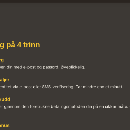
 på 4 trinn
eg
en din med e-post og passord. Øyeblikkelig.
aljer
entitet via e-post eller SMS-verifisering. Tar mindre enn et minutt.
skudd
er gjennom den foretrukne betalingsmetoden din på en sikker måte. 
bonus