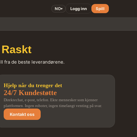
NO
Logg inn
Spill
▾
 Raskt
ill fra de beste leverandørene.
Hjelp når du trenger det
24/7 Kundestøtte
Direktechat, e-post, telefon. Ekte mennesker som kjenner
plattformen. Ingen roboter, ingen timelangt venting på svar.
Kontakt oss